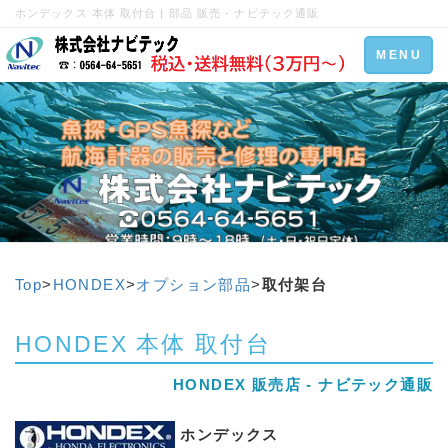
ホンデックス 本体 取付台 | 部品 販売 - ナビテック通販
Toggle
MENU
navigation
Top
>
HONDEX
>
オプション部品
>
取付架台
HONDEX 本体 取付台
HONDEX 販売店 - ナビテック通販
ホンデックス