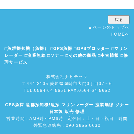
▲ページのトップへ
HOMEへ
□
魚群探知機（魚探）
□
GPS魚探
□
GPSプロッター
□
マリン
レーダー
□
漁業無線
□
ソナー
□
その他の商品
□
中古情報
□
修
理サービス
株式会社ナビテック
〒444-2135 愛知県岡崎市大門3丁目37－6
TEL:0564-64-5651 FAX:0564-64-5652
GPS魚探
魚群探知機/魚探
マリンレーダー
漁業無線
ソナー
日本製 販売 修理
営業時間：AM9時～PM6時 定休日：土・日・祝日 時間
外緊急連絡先：090-3855-0630