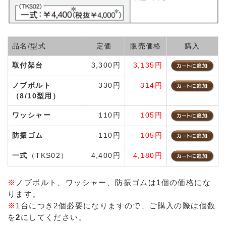
品名/型式
定価
販売価格
購入
取付架台
3,300円
3,135円
ノブボルト
330円
314円
（8/10型用）
ワッシャー
110円
105円
防振ゴム
110円
105円
一式
（TKS02）
4,400円
4,180円
※
ノブボルト、ワッシャー、防振ゴムは1個の価格にな
ります。
※
1台につき2個必要になりますので、ご購入の際は個数
を
2
にしてください。