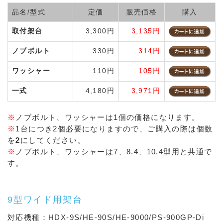
品名/型式
定価
販売価格
購入
取付架台
3,300円
3,135円
ノブボルト
330円
314円
ワッシャー
110円
105円
一式
4,180円
3,971円
※
ノブボルト、ワッシャーは1個の価格になります。
※
1台につき2個必要になりますので、ご購入の際は個数
を
2
にしてください。
※
ノブボルト、ワッシャーは7、8.4、10.4型用と共通で
す。
9型ワイド用架台
対応機種：HDX-9S/HE-90S/HE-9000/PS-900GP-Di