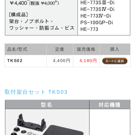
品名/型式
定価
販売価格
購入
TKS02
4,400円
4,180円
取付架台セット TKS03