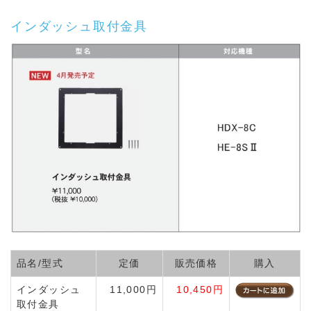
インダッシュ取付金具
品名/型式
定価
販売価格
購入
インダッシュ
11,000円
10,450円
取付金具