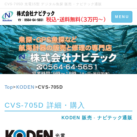
CVS-705D 光電15型 デジタル魚探 販売 - ナビテック通販
Toggle
MENU
navigation
Top
>
KODEN
>
CVS-705D
CVS-705D 詳細・購入
KODEN 販売
-
ナビテック通販
光電