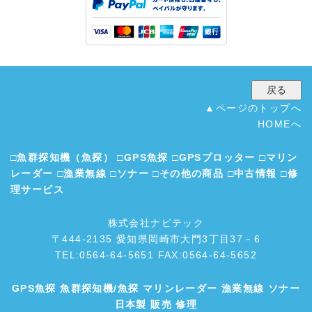
▲ページのトップへ
HOMEへ
□
魚群探知機（魚探）
□
GPS魚探
□
GPSプロッター
□
マリン
レーダー
□
漁業無線
□
ソナー
□
その他の商品
□
中古情報
□
修
理サービス
株式会社ナビテック
〒444-2135 愛知県岡崎市大門3丁目37－6
TEL:0564-64-5651 FAX:0564-64-5652
GPS魚探
魚群探知機/魚探
マリンレーダー
漁業無線
ソナー
日本製 販売 修理