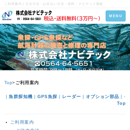
ご利用案内 | 注文方法・お支払い方法・送料 - ナビテック通販
Toggle
MENU
navigation
Top
>
ご利用案内
|
魚群探知機
|
GPS魚探
|
レーダー
|
オプション部品
| -
Top
ご利用案内