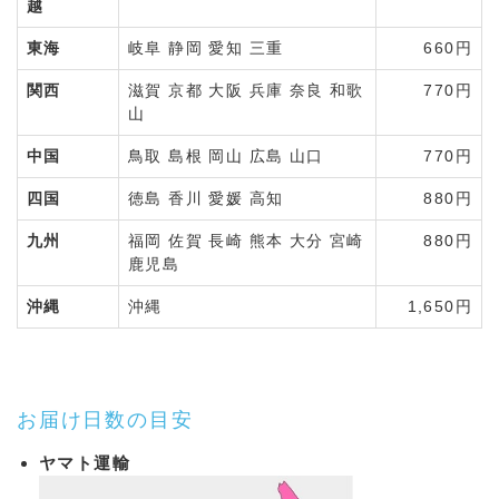
越
東海
岐阜 静岡 愛知 三重
660円
関西
滋賀 京都 大阪 兵庫 奈良 和歌
770円
山
中国
鳥取 島根 岡山 広島 山口
770円
四国
徳島 香川 愛媛 高知
880円
九州
福岡 佐賀 長崎 熊本 大分 宮崎
880円
鹿児島
沖縄
沖縄
1,650円
お届け日数の目安
ヤマト運輸