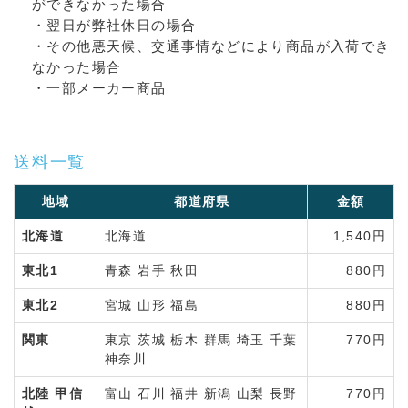
ができなかった場合
・翌日が弊社休日の場合
・その他悪天候、交通事情などにより商品が入荷でき
なかった場合
・一部メーカー商品
送料一覧
地域
都道府県
金額
北海道
北海道
1,540円
東北1
青森 岩手 秋田
880円
東北2
宮城 山形 福島
880円
関東
東京 茨城 栃木 群馬 埼玉 千葉
770円
神奈川
北陸 甲信
富山 石川 福井 新潟 山梨 長野
770円