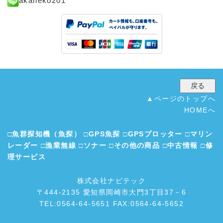
akaneko201
▲ページのトップへ
HOMEへ
□
魚群探知機（魚探）
□
GPS魚探
□
GPSプロッター
□
マリン
レーダー
□
漁業無線
□
ソナー
□
その他の商品
□
中古情報
□
修
理サービス
株式会社ナビテック
〒444-2135 愛知県岡崎市大門3丁目37－6
TEL:0564-64-5651 FAX:0564-64-5652