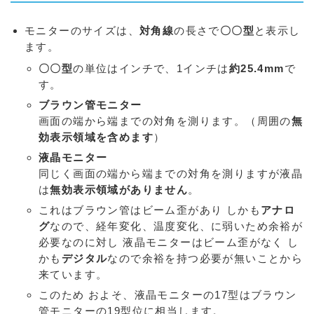
モニターのサイズは、
対角線
の長さで
〇〇型
と表示し
ます。
〇〇型
の単位はインチで、1インチは
約25.4mm
で
す。
ブラウン管モニター
画面の端から端までの対角を測ります。（周囲の
無
効表示領域を含めます
）
液晶モニター
同じく画面の端から端までの対角を測りますが液晶
は
無効表示領域がありません
。
これはブラウン管はビーム歪があり しかも
アナロ
グ
なので、経年変化、温度変化、に弱いため余裕が
必要なのに対し 液晶モニターはビーム歪がなく し
かも
デジタル
なので余裕を持つ必要が無いことから
来ています。
このため およそ、液晶モニターの17型はブラウン
管モニターの19型位に相当します。