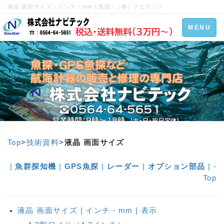
液晶 画面サイズ | インチ・mm | 魚探 -（株）ナビテック
Toggle
MENU
navigation
Top
>
技術資料
>
液晶 画面サイズ
|
魚群探知機
|
GPS魚探
|
レーダー
|
オプション部品
| -
Top
液晶 画面サイズ | インチ・mm | 表示