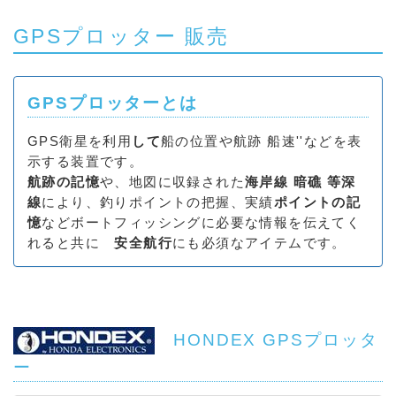
GPSプロッター 販売
GPSプロッターとは
GPS衛星を利用
して
船の位置や航跡 船速''などを表
示する装置です。
航跡の記憶
や、地図に収録された
海岸線 暗礁 等深
線
により、釣りポイントの把握、実績
ポイントの記
憶
などボートフィッシングに必要な情報を伝えてく
れると共に
安全航行
にも必須なアイテムです。
HONDEX GPSプロッタ
ー