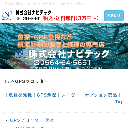
日本製 国産GPSプロッター 販売 - ナビテック通販
Toggle
MENU
navigation
Top
>
GPSプロッター
|
魚群探知機
|
GPS魚探
|
レーダー
|
オプション部品
| -
Top
GPSプロッター 販売