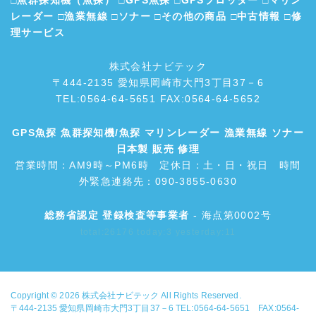
レーダー
□
漁業無線
□
ソナー
□
その他の商品
□
中古情報
□
修
理サービス
株式会社ナビテック
〒444-2135 愛知県岡崎市大門3丁目37－6
TEL:0564-64-5651 FAX:0564-64-5652
GPS魚探
魚群探知機/魚探
マリンレーダー
漁業無線
ソナー
日本製 販売 修理
営業時間：AM9時～PM6時 定休日：土・日・祝日 時間
外緊急連絡先：090-3855-0630
総務省認定 登録検査等事業者
- 海点第0002号
total:26176 today:3 yesterday:11
Copyright © 2026
株式会社ナビテック
All Rights Reserved.
〒444-2135 愛知県岡崎市大門3丁目37－6 TEL:0564-64-5651 FAX:0564-