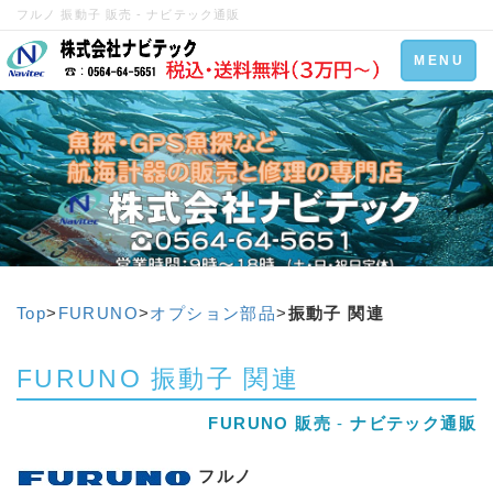
フルノ 振動子 販売 - ナビテック通販
Toggle
MENU
navigation
Top
>
FURUNO
>
オプション部品
>
振動子 関連
FURUNO 振動子 関連
FURUNO 販売
-
ナビテック通販
フルノ