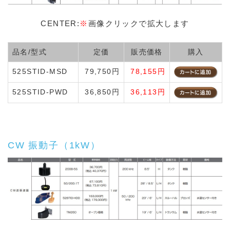
CENTER:
※
画像クリックで拡大します
品名/型式
定価
販売価格
購入
525STID-MSD
79,750円
78,155円
525STID-PWD
36,850円
36,113円
CW 振動子（1kW）