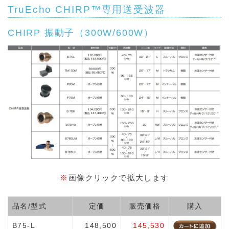
TruEcho CHIRP™専用送受波器
CHIRP 振動子（300W/600W）
※
画像クリックで拡大します
品名/型式
定価
販売価格
購入
B75-L
148,500
145,530