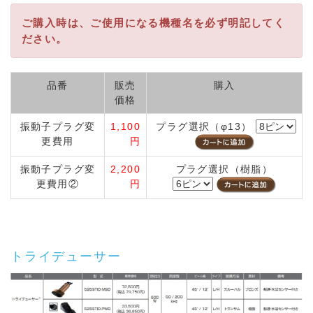
ご購入時は、ご使用になる機種名を必ず明記してく
ださい。
品番
販売
購入
価格
振動子プラグ変
1,100
プラグ選択（φ13）
更費用
円
振動子プラグ変
2,200
プラグ選択（樹脂）
更費用②
円
トライデューサー